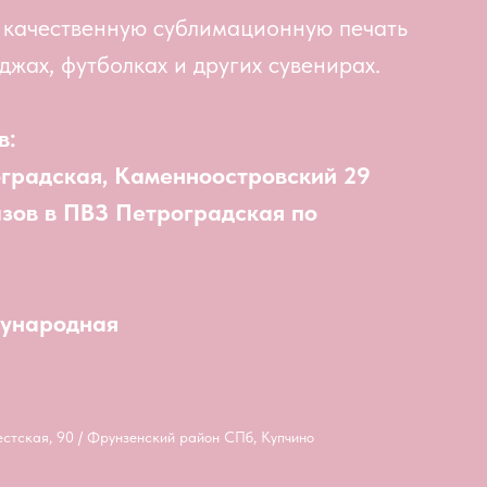
 качественную сублимационную печать
джах, футболках и других сувенирах.
в:
оградская, Каменноостровский 29
азов в ПВЗ Петроградская по
дународная
естская, 90 / Фрунзенский район СПб, Купчино