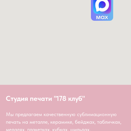
Студия печати "178 клуб"
Мы предлагаем качественную сублимационную
печать на металле, керамике, бейджах, табличках,
медалях, плакетках, кубках, шильдах.