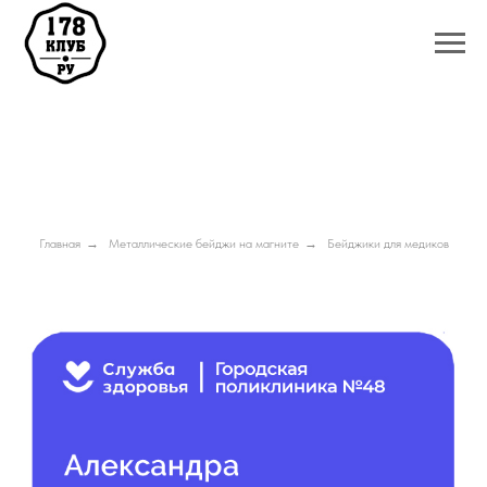
Главная
→
Металлические бейджи на магните
→
Бейджики для медиков