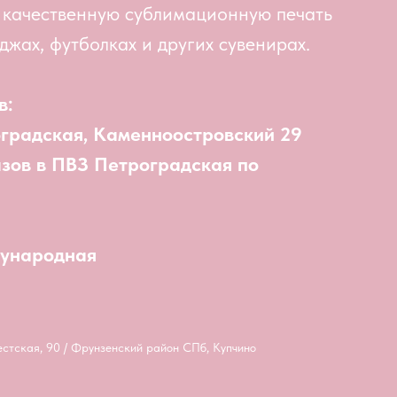
 качественную сублимационную печать
джах, футболках и других сувенирах.
в:
оградская, Каменноостровский 29
азов в ПВЗ Петроградская по
дународная
естская, 90 / Фрунзенский район СПб, Купчино