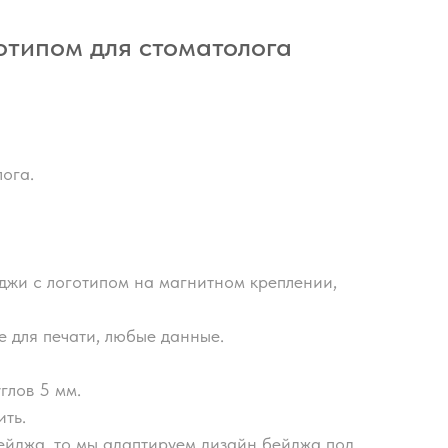
готипом для стоматолога
лога.
джи с логотипом на магнитном креплении,
 для печати, любые данные.
глов 5 мм.
ть.
ейджа, то мы адаптируем дизайн бейджа под