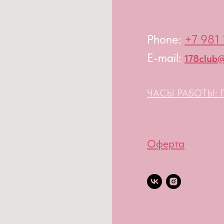
Phone:
+7 981 
E-mail:
178club@
ЧАСЫ РАБОТЫ: П
Оферта