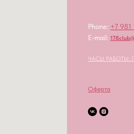
Phone:
+7 981 
E-mail:
178club@
ЧАСЫ РАБОТЫ: П
Оферта