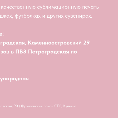
 качественную сублимационную печать
джах, футболках и других сувенирах.
в:
оградская, Каменноостровский 29
азов в ПВЗ Петроградская по
дународная
естская, 90 / Фрунзенский район СПб, Купчино