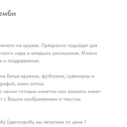
емби
печати на кружке. Прекрасно подойдет для
етского сада и младших школьников. Можно
я и поздравление.
на белых кружках, футболках, сувенирах и
графий, имен оптом.
о своим готовым макетом или заказать макет
ет с Вашим изображением и текстом
бу (цветопробу мы печатаем по цене 1