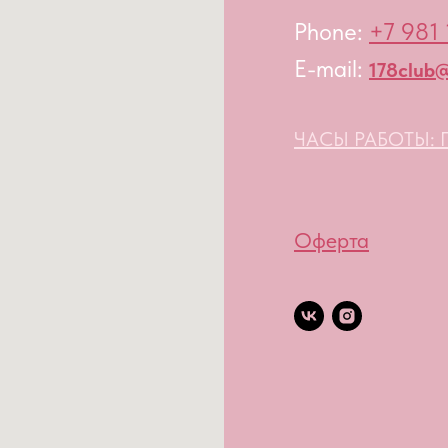
Phone:
+7 981 
E-mail:
178club@
ЧАСЫ РАБОТЫ: П
Оферта