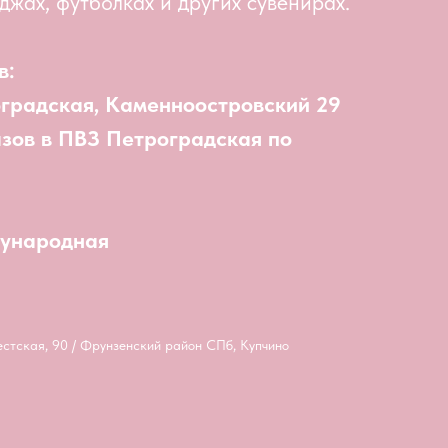
джах, футболках и других сувенирах.
в:
оградская, Каменноостровский 29
азов в ПВЗ Петроградская по
дународная
естская, 90 / Фрунзенский район СПб, Купчино