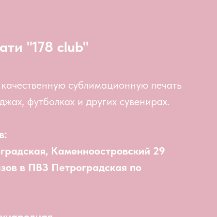
ати "178 club"
 качественную сублимационную печать
джах, футболках и других сувенирах.
в:
оградская, Каменноостровский 29
азов в ПВЗ Петроградская по
дународная