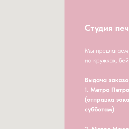
Студия печ
Мы предлагаем
на кружках, бей
Выдача заказо
1. Метро Петр
(отправка зак
субботам)
2. Метро Меж