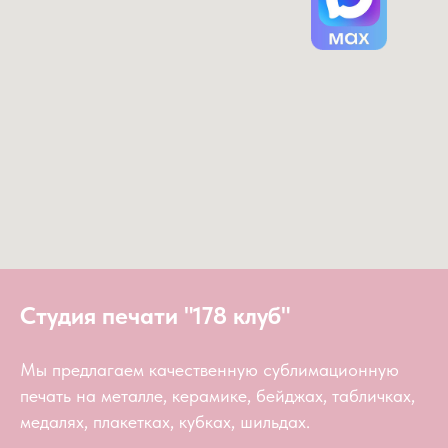
Студия печати "178 клуб"
Мы предлагаем качественную сублимационную
печать на металле, керамике, бейджах, табличках,
медалях, плакетках, кубках, шильдах.