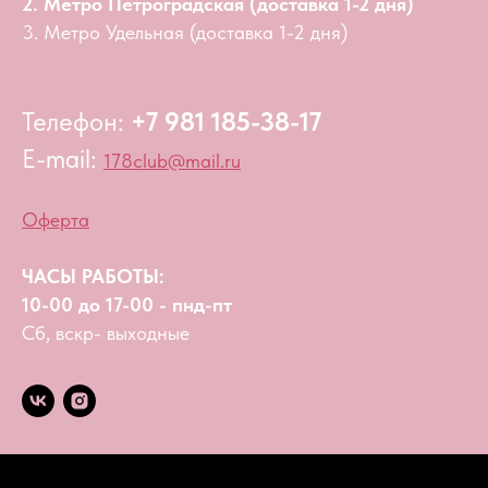
2. Метро Петроградская (доставка 1-2 дня)
3. Метро Удельная (доставка 1-2 дня)
Телефон:
+7 981 185-38-17
E-mail:
178club@mail.ru
Оферта
ЧАСЫ РАБОТЫ:
10-00 до 17-00 - пнд-пт
Сб, вскр- выходные